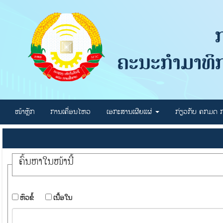
ໜ້າຫຼັກ
ການເຄື່ອນໄຫວ
ເອກະສານເຜີຍແຜ່
ກ່ຽວກັບ ຄກມດ
ຄົ້ນ​ຫາ​ໃນ​ໜ້ານີ້
​ຫົວ​ຂໍ້
​ເນື້ອ​ໃນ