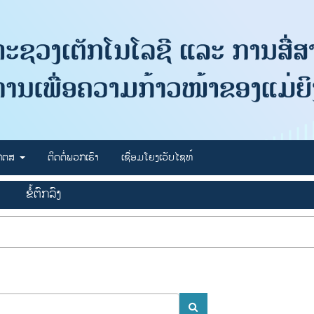
 ກຕສ
ຕິດຕໍ່ພວກເຮົາ
ເຊື່ອມໂຍງເວັບໄຊທ໌
ຂໍ້ຕົກລົງ