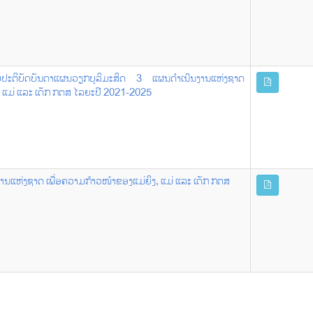
ຊອບປະຕິບັດບັນດາແຜນວຽກບຸລິມະສິດ 3 ແຜນດຳເນີນງານແຫ່ງຊາດ
 ແມ່ ແລະ ເດັກ ກຕສ ໄລຍະປີ 2021-2025
ການແຫ່ງຊາດ ເພື່ອຄວາມກ້າວໜ້າຂອງແມ່ຍິງ, ແມ່ ແລະ ເດັກ ກຕສ