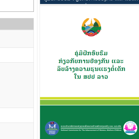
ຄວາມຮຸນແຮງຕໍ່ເດັກ ໃນ ສປປ ລາວ