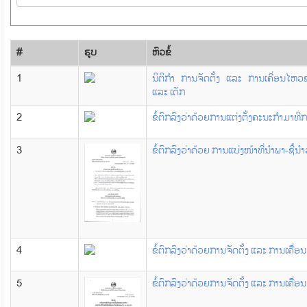
#
ຮູບ
​ຫົວ​ຂໍ້
1
ນິຕິກຳ ການຈັດຕັ້ງ ແລະ ການເຄື່ອນໄຫວ
ແລະ ເດັກ
2
ຂໍ້ຕົກລົງວ່າດ້ວຍການແຕ່ງຕັ້ງຄະນະກຳມາທິ
3
ຂໍ້ຕົກລົງວ່າດ້ວຍ ການແບ່ງໜ້າທີ່ນໍາພາ-ຊ
4
ຂໍ້ຕົກລົງວ່າດ້ວຍການຈັດຕັ້ງ ແລະ ການເຄ
5
ຂໍ້ຕົກລົງວ່າດ້ວຍການຈັດຕັ້ງ ແລະ ການເຄ