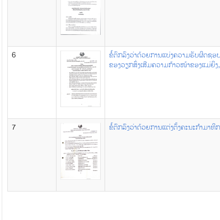
6
ຂໍ້ຕົກລົງວ່າດ້ວຍການແບ່ງຄວາມຮັບຜິດ
ຂອງວຽກສົ່ງເສີມຄວາມກ້າວໜ້າຂອງແມ່ຍິງ,
7
ຂໍ້ຕົກລົງວ່າດ້ວຍການແຕ່ງຕັ້ງຄະນະກຳມາທິ