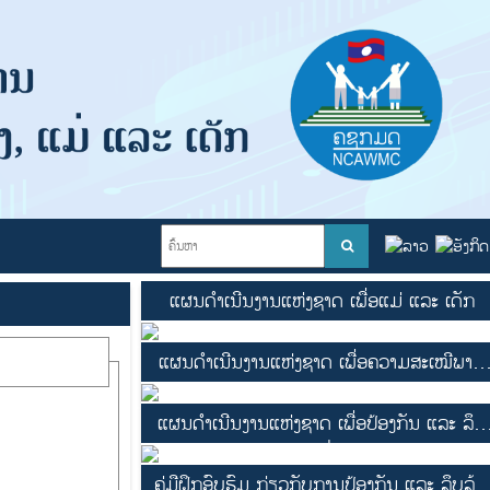
ແຜນດໍາເນີນງານແຫ່ງຊາດ ເພື່ອແມ່ ແລະ ເດັກ
ແຜນດໍາເນີນງານແຫ່ງຊາດ ເພື່ອຄວາມສະເໝີພາບ
ຍິງ-ຊາຍ
ແຜນດໍາເນີນງານແຫ່ງຊາດ ເພື່ອປ້ອງກັນ ແລະ ລຶບ
ລ້າງ ຄວາມຮຸນແຮງຕໍ່ແມ່ຍິງ ແລະ ເດັກ
ຄູ່ມືຝຶກອົບຮົມ ກ່ຽວກັບການປ້ອງກັນ ແລະ ລຶບລ້າງ