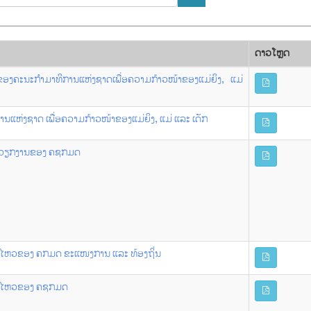
ດາວ​ໂຫຼດ
ຂອງຄະນະກຳມາທິການແຫ່ງຊາດເພື່ອຄວາມກ້າວໜ້າຂອງແມ່ຍິງ, ແມ່
ການແຫ່ງຊາດ ເພື່ອຄວາມກ້າວໜ້າຂອງແມ່ຍິງ, ແມ່ ແລະ ເດັກ
ີ້ນໍາວຽກງານຂອງ ຄຊກມດ
ືື່ອນໄຫວຂອງ ຄກມດ ຂະແໜງການ ແລະ ທ້ອງຖິ່ນ
ືື່ອນໄຫວຂອງ ຄຊກມດ