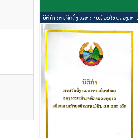
ນິຕິກຳ ການຈັດຕັ້ງ ແລະ ການເຄື່ອນໄຫວຂອງຄະນ
ກຳມາທິການແຫ່ງຊາດເພື່ອຄວາມກ້າວໜ້າຂອງແມ່
ຍິງ, ແມ່ ແລະ ເດັກ